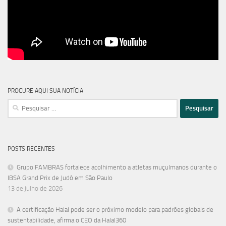
PROCURE AQUI SUA NOTÍCIA
Pesquisar
por:
POSTS RECENTES
Grupo FAMBRAS fortalece acolhimento a atletas muçulmanos durante o
IBSA Grand Prix de Judô em São Paulo
13 de julho de 2026
A certificação Halal pode ser o próximo modelo para padrões globais de
sustentabilidade, afirma o CEO da Halal360