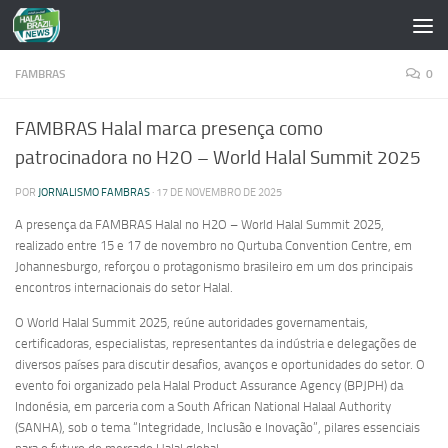
Skip to content
FAMBRAS
0
FAMBRAS Halal marca presença como
patrocinadora no H2O – World Halal Summit 2025
POR
JORNALISMO FAMBRAS
·
17 DE NOVEMBRO DE 2025
A presença da FAMBRAS Halal no H2O – World Halal Summit 2025,
realizado entre 15 e 17 de novembro no Qurtuba Convention Centre, em
Johannesburgo, reforçou o protagonismo brasileiro em um dos principais
encontros internacionais do setor Halal.
O World Halal Summit 2025, reúne autoridades governamentais,
certificadoras, especialistas, representantes da indústria e delegações de
diversos países para discutir desafios, avanços e oportunidades do setor. O
evento foi organizado pela Halal Product Assurance Agency (BPJPH) da
Indonésia, em parceria com a South African National Halaal Authority
(SANHA), sob o tema “Integridade, Inclusão e Inovação”, pilares essenciais