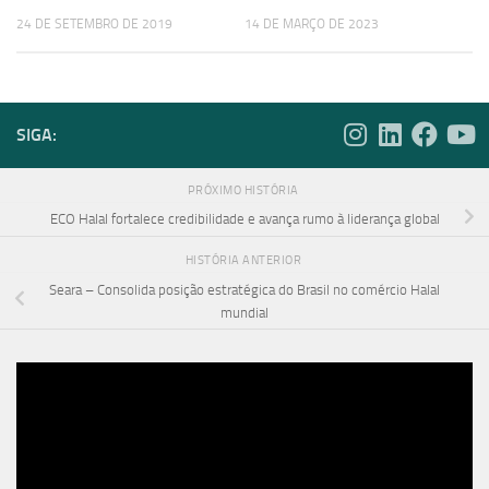
24 DE SETEMBRO DE 2019
14 DE MARÇO DE 2023
SIGA:
PRÓXIMO HISTÓRIA
ECO Halal fortalece credibilidade e avança rumo à liderança global
HISTÓRIA ANTERIOR
Seara – Consolida posição estratégica do Brasil no comércio Halal
mundial