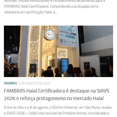
reuniões, visitas institucionais e fortalecimento de parcerias para a
FAMBRAS Halal Certificadora. Consolidando sua atuação como
referência em certificação Halal, a...
FAMBRAS
5 DE AGOSTO DE 2026
FAMBRAS Halal Certificadora é destaque na SIAVS
2026 e reforça protagonismo no mercado Halal
Entre os dias 4 e 6 de agosto, o Distrito Anhembi, em São Paulo, recebe
a SIAVS 2026 – Salão Internacional de Proteína Animal, considerada a