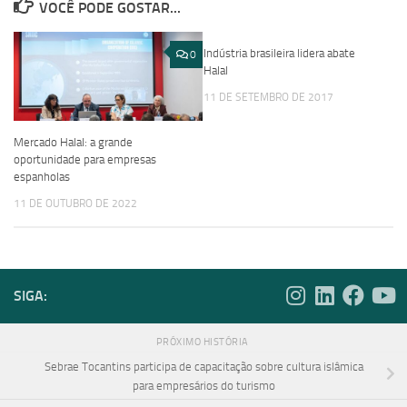
VOCÊ PODE GOSTAR...
Indústria brasileira lidera abate
0
0
Halal
11 DE SETEMBRO DE 2017
Mercado Halal: a grande
oportunidade para empresas
espanholas
11 DE OUTUBRO DE 2022
SIGA:
PRÓXIMO HISTÓRIA
Sebrae Tocantins participa de capacitação sobre cultura islâmica
para empresários do turismo