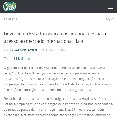
Skip to content
FAMBRAS
0
Governo do Estado avança nas negociações para
acesso ao mercado internacional Halal
POR
JORNALISMO FAMBRAS
·
19 DE MAIO DE 2026
Fonte:
t1 Notícias
O governador do Tocantins, Wanderlei Barbosa, autorizou nesta quarta-
feira, 13, durante a 26ª edição da Feira de Tecnologia Agropecuária do
Tocantins (Agrotins 2026), a realização de estudos e negociações para
cooperação técnica com a empresa Fambras Halal Certificação Ltda., visando
à inserção da produção tocantinense no mercado global Halal.
Reconhecida como a maior e mais antiga certificadora Halal da América
Latina, a empresa atua na certificação de alimentos e produtos destinados a
dezenas de países de maioria muçulmana. Nos últimos anos, também
expandiu sua atuação para áreas como capacitação empresarial, atração de