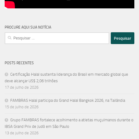
PROCURE AQUI SUA NOTÍCIA
Pesquisar
por:
POSTS RECENTES
Certificação Halal sustenta liderança do Brasil em mercado global que
deve alcançar US$ 2,06 trilhões
17 de julho de 2026
FAMBRAS Halal participa do Grand Halal Bangkok 2026, na Tailândia
15 de julho de 2026
Grupo FAMBRAS fortalece acolhimento a atletas muçulmanos durante o
IBSA Grand Prix de Judô em São Paulo
13 de julho de 2026