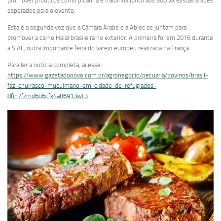
promover produtos como picanha e fraldinha junto aos 300 varejistas árabes
esperados para o evento.
Esta é a segunda vez que a Câmara Árabe e a Abiec se juntam para
promover a carne Halal brasileira no exterior. A primeira foi em 2016 durante
a SIAL, outra importante feira do varejo europeu realizada na França.
Para ler a notícia completa, acesse:
https://www.gazetadopovo.com.br/agronegocio/pecuaria/bovinos/brasil-
faz-churrasco-muculmano-em-cidade-de-refugiados-
8fjn7fzmd6o6cfk4a86913wt3