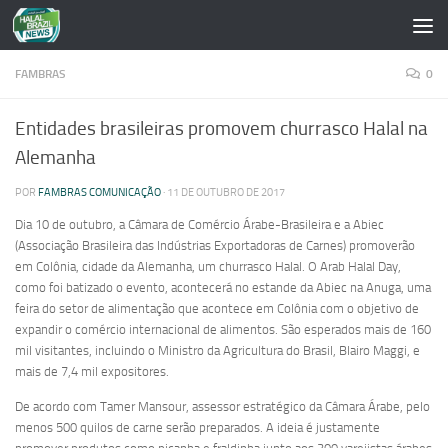
Skip to content
FAMBRAS
0
Entidades brasileiras promovem churrasco Halal na
Alemanha
POR
FAMBRAS COMUNICAÇÃO
·
11 DE OUTUBRO DE 2017
Dia 10 de outubro, a Câmara de Comércio Árabe-Brasileira e a Abiec
(Associação Brasileira das Indústrias Exportadoras de Carnes) promoverão
em Colônia, cidade da Alemanha, um churrasco Halal. O Arab Halal Day,
como foi batizado o evento, acontecerá no estande da Abiec na Anuga, uma
feira do setor de alimentação que acontece em Colônia com o objetivo de
expandir o comércio internacional de alimentos. São esperados mais de 160
mil visitantes, incluindo o Ministro da Agricultura do Brasil, Blairo Maggi, e
mais de 7,4 mil expositores.
De acordo com Tamer Mansour, assessor estratégico da Câmara Árabe, pelo
menos 500 quilos de carne serão preparados. A ideia é justamente